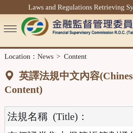
Laws and Regulations Retrieving S
Main
Content
Area
::
Location：
News
Content
英譯法規中文內容(Chines
Content)
法規名稱
(Title)
：